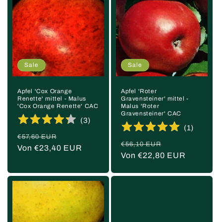
Sale
Sale
Apfel 'Cox Orange
Apfel 'Roter
Renette' mittel - Malus
Gravensteiner' mittel -
'Cox Orange Renette' CAC
Malus 'Roter
Gravensteiner' CAC
(
3
)
(
1
)
Normaler
Verkaufspreis
€57,60 EUR
Normaler
Verkaufspreis
€56,10 EUR
Preis
Von €23,40 EUR
Preis
Von €22,80 EUR