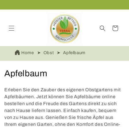
Direkt
✓ Regionale Anzucht
zum
Inhalt
Warenkorb
Home
Obst
Apfelbaum
K
Apfelbaum
a
Erleben Sie den Zauber des eigenen Obstgartens mit
t
Apfelbäumen. Jetzt können Sie Apfelbäume online
bestellen und die Freude des Gartens direkt zu sich
e
nach Hause liefern lassen. Einfach kaufen, bequem
g
von zu Hause aus. Genießen Sie frische Äpfel aus
Ihrem eigenen Garten, ohne den Komfort des Online-