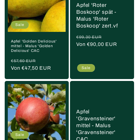
Apfel 'Roter
Boskoop' spät -
Malus 'Roter
Sale
Boskoop' zert.vf
Normaler
Verkaufspreis
€99,30 EUR
Apfel 'Golden Delicious'
Preis
Von €90,00 EUR
mittel - Malus 'Golden
Delicious' CAC
Normaler
Verkaufspreis
€57,60 EUR
Preis
Von €47,50 EUR
Sale
Apfel
'Gravensteiner'
mittel - Malus
'Gravensteiner'
Sale
CAC