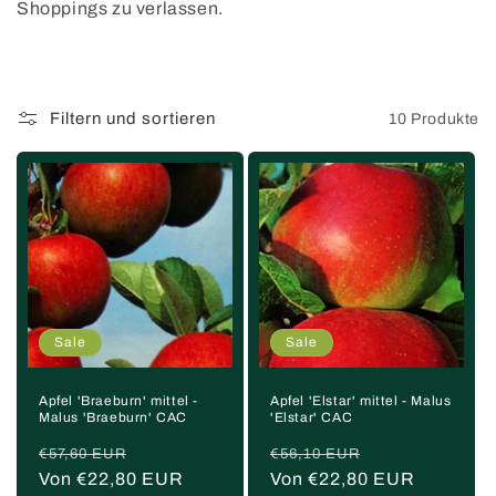
o
Shoppings zu verlassen.
r
i
Filtern und sortieren
10 Produkte
e
:
Sale
Sale
Apfel 'Braeburn' mittel -
Apfel 'Elstar' mittel - Malus
Malus 'Braeburn' CAC
'Elstar' CAC
Normaler
Verkaufspreis
Normaler
Verkaufspreis
€57,60 EUR
€56,10 EUR
Preis
Von €22,80 EUR
Preis
Von €22,80 EUR