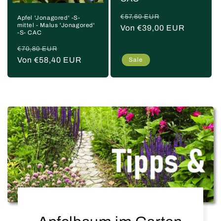
Normaler
Verkaufspreis
€57,60 EUR
Apfel 'Jonagored' -S-
mittel - Malus 'Jonagored'
Preis
Von €39,00 EUR
-S- CAC
Normaler
Verkaufspreis
€70,80 EUR
Preis
Von €58,40 EUR
Sale