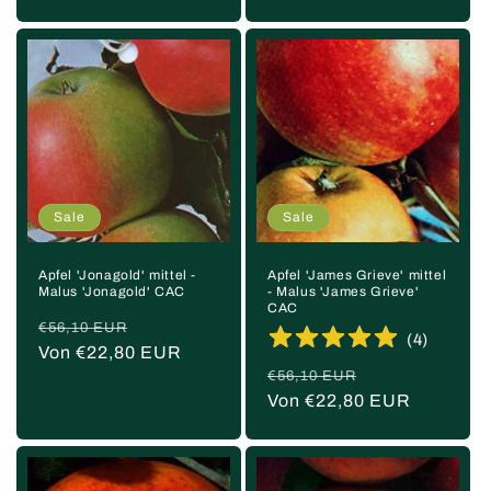
Sale
Sale
Apfel 'Jonagold' mittel -
Apfel 'James Grieve' mittel
Malus 'Jonagold' CAC
- Malus 'James Grieve'
CAC
Normaler
Verkaufspreis
€56,10 EUR
(
4
)
Preis
Von €22,80 EUR
Normaler
Verkaufspreis
€56,10 EUR
Preis
Von €22,80 EUR