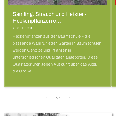
Sämling, Strauch und Heister -
Heckenpflanzen e...
4. JUNI 2026
Heckenpflanzen aus der Baumschule – die
passende Wahl für jeden Garten In Baumschulen
werden Gehölze und Pflanzen in
unterschiedlichen Qualitäten angeboten. Diese
Qualitätsstufen geben Auskunft über das Alter,
die Größe...
von
1
/
3