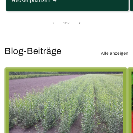
Heckenpflanzen
von
1
/
12
Blog-Beiträge
Alle anzeigen