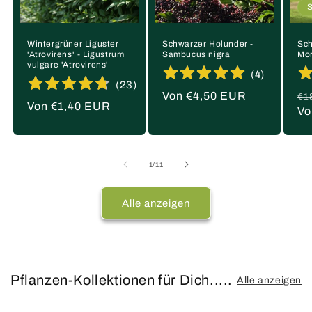
Wintergrüner Liguster
Schwarzer Holunder -
Sch
'Atrovirens' - Ligustrum
Sambucus nigra
Mor
vulgare 'Atrovirens'
(
4
)
(
23
)
Normaler
Von €4,50 EUR
No
€1
Normaler
Von €1,40 EUR
Preis
Pr
Vo
Preis
von
1
/
11
Alle anzeigen
Pflanzen-Kollektionen für Dich.....
Alle anzeigen