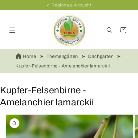
Direkt
✓ Regionale Anzucht
zum
Inhalt
Warenkorb
Home
Themengärten
Dachgarten
Kupfer-Felsenbirne - Amelanchier lamarckii
Kupfer-Felsenbirne -
Amelanchier lamarckii
oduktinformationen
ringen