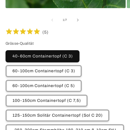
Medien
M
1
2
in
in
von
1
/
7
Modal
M
öffnen
öf
(
5
)
Grösse-Qualität
40-60cm Containertopf (C 3)
60-100cm Containertopf (C 3)
60-100cm Containertopf (C 5)
100-150cm Containertopf (C 7,5)
125-150cm Solitär Containertopf (Sol C 20)