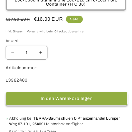
250-300cm Stammhöhe 180-210 cm 8-10cm StU
Container (H C 30)
Normaler
Verkaufspreis
€16,00 EUR
Sale
€17,80 EUR
Preis
Inkl. Steuern.
Versand
wird beim Checkout berechnet
Anzahl
Verringere
Erhöhe
die
die
Menge
Menge
Artikelnummer:
für
für
Kupfer-
Kupfer-
SKU:
13982480
Felsenbirne
Felsenbirne
-
-
Amelanchier
Amelanchier
In den Warenkorb legen
lamarckii
lamarckii
Abholung bei
TERRA-Baumschulen & Pflanzenhandel Luruper
Weg 97-101, 25469 Halstenbek
verfügbar
Gewöhnlich fertig in 2 - 4 Tagen