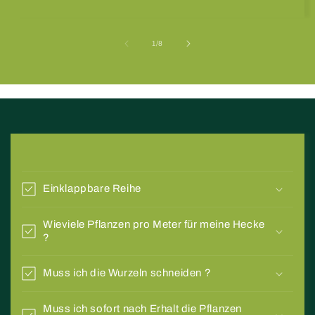
von
1
/
8
E
i
Einklappbare Reihe
n
k
Wieviele Pflanzen pro Meter für meine Hecke
l
?
a
p
Muss ich die Wurzeln schneiden ?
p
b
Muss ich sofort nach Erhalt die Pflanzen