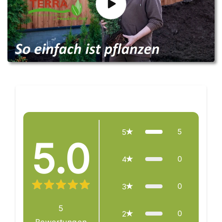
Reviews
5
5
5.0
0
4
0
3
5
0
2