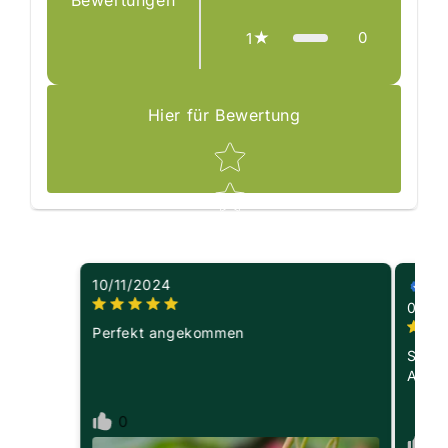
Bewertungen
0
1
Hier für Bewertung
Star rating
10/11/2024
Ge
09/2
Perfekt angekommen
Schön
Alles.
0
0