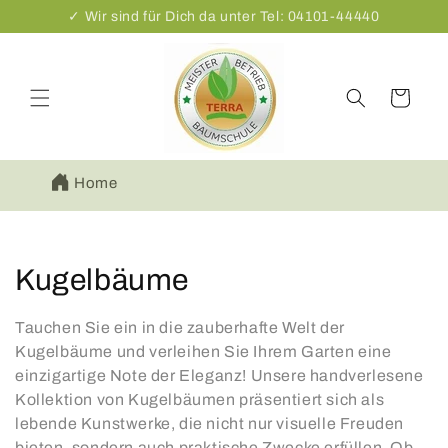
Direkt
✓ Wir sind für Dich da unter Tel: 04101-44440
zum
Inhalt
Warenkorb
Home
K
Kugelbäume
a
Tauchen Sie ein in die zauberhafte Welt der
t
Kugelbäume und verleihen Sie Ihrem Garten eine
einzigartige Note der Eleganz! Unsere handverlesene
e
Kollektion von Kugelbäumen präsentiert sich als
lebende Kunstwerke, die nicht nur visuelle Freuden
g
bieten, sondern auch praktische Zwecke erfüllen. Ob