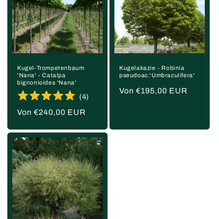
Kugel-Trompetenbaum
Kugelakazie - Robinia
'Nana' - Catalpa
pseudoac.'Umbraculifera'
bignonioides 'Nana'
Normaler
Von €195,00 EUR
(
4
)
Preis
Normaler
Von €240,00 EUR
Preis