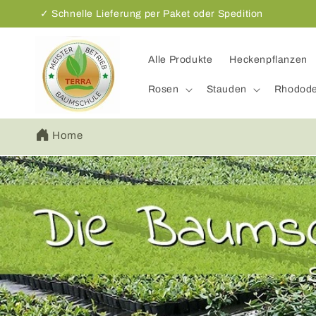
Direkt
✓ Schnelle Lieferung per Paket oder Spedition
zum
Inhalt
Alle Produkte
Heckenpflanzen
Rosen
Stauden
Rhodod
Home