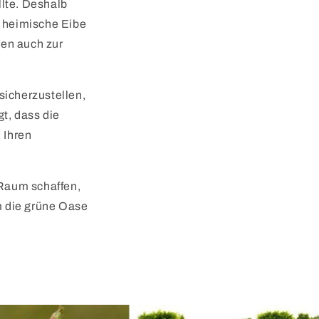
llte. Deshalb
e heimische Eibe
gen auch zur
sicherzustellen,
t, dass die
 Ihren
 Raum schaffen,
m die grüne Oase