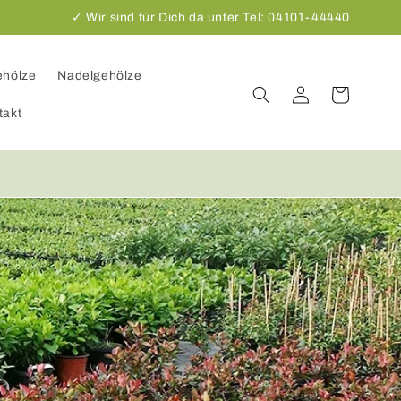
✓ Wir sind für Dich da unter Tel: 04101-44440
ehölze
Nadelgehölze
Einloggen
Warenkorb
takt