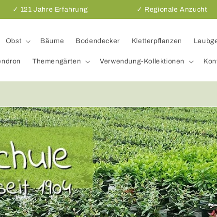
✓ 121 Jahre Erfahrung
✓ Regionale Anzucht
Obst
Bäume
Bodendecker
Kletterpflanzen
Laubg
endron
Themengärten
Verwendung-Kollektionen
Kon