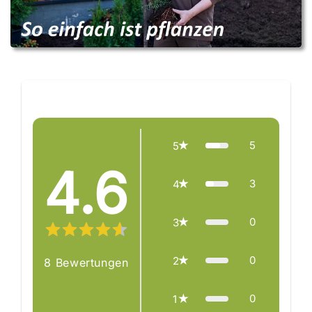
Reviews
5
5
4.6
3
4
0
3
0
2
8
Bewertungen
0
1