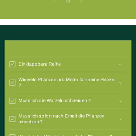
von
1
/
8
E
i
Einklappbare Reihe
n
k
Wieviele Pflanzen pro Meter für meine Hecke
l
?
a
p
Muss ich die Wurzeln schneiden ?
p
b
Muss ich sofort nach Erhalt die Pflanzen
einsetzen ?
a
r