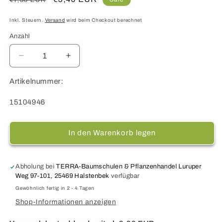
Preis
Inkl. Steuern.
Versand
wird beim Checkout berechnet
Anzahl
Verringere
Erhöhe
die
die
Menge
Menge
Artikelnummer:
für
für
Hainbuche
Hainbuche
SKU:
15104946
/
/
Weißbuche
Weißbuche
-
-
In den Warenkorb legen
Carpinus
Carpinus
betulus
betulus
Abholung bei
TERRA-Baumschulen & Pflanzenhandel Luruper
Weg 97-101, 25469 Halstenbek
verfügbar
Gewöhnlich fertig in 2 - 4 Tagen
Shop-Informationen anzeigen