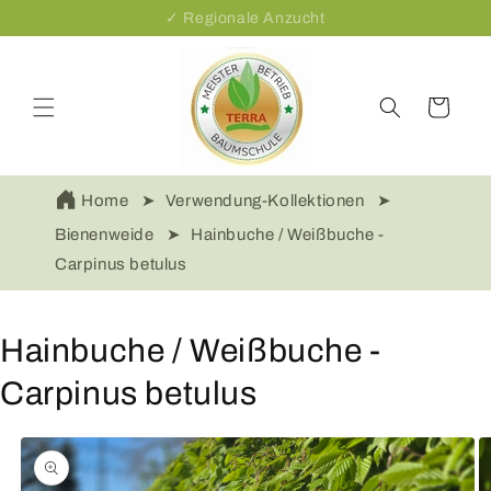
Direkt
✓ Regionale Anzucht
zum
Inhalt
Warenkorb
Home
Verwendung-Kollektionen
Bienenweide
Hainbuche / Weißbuche -
Carpinus betulus
Hainbuche / Weißbuche -
Carpinus betulus
oduktinformationen
ringen